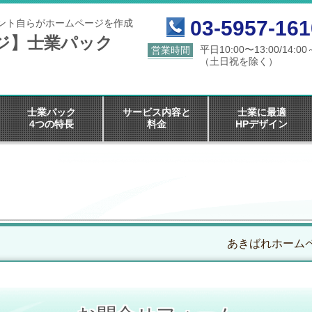
03-5957-161
ント自らがホームページを作成
ジ】士業パック
平日10:00〜13:00/14:00
営業時間
（土日祝を除く）
士業パック
サービス内容と
士業に最適
4つの特長
料金
HPデザイン
あきばれホームペ